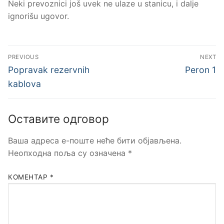
Neki prevoznici još uvek ne ulaze u stanicu, i dalje
ignorišu ugovor.
Кретање
PREVIOUS
NEXT
чланка
Previous
Next
Popravak rezervnih
Peron 1
post:
post:
kablova
Оставите одговор
Ваша адреса е-поште неће бити објављена.
Неопходна поља су означена
*
КОМЕНТАР
*