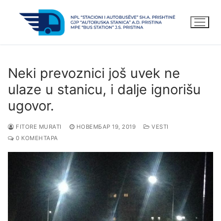
Прескочи
до
садржаја
Neki prevoznici još uvek ne
ulaze u stanicu, i dalje ignorišu
ugovor.
FITORE MURATI
НОВЕМБАР 19, 2019
VESTI
0 КОМЕНТАРА