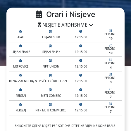
Orari i Nisjeve
NISJET E ARDHSHME
PERONI  
 SHALE
 LIPJANI SHPK
 12:15:00
10
PERONI  
 LIPJAN-SHALË
 LIPJAN-SH.P.K
 12:15:00
10
PERONI  
 MITROVICE
 NPT UNION
 12:15:00
4
PERONI  
 DRENAS-SKENDERAJ
 NTP VËLLEZËRIT FERIZI
 12:15:00
3
PERONI  
 FERIZAJ
 METI-COMERC
 12:15:00
7
PERONI  
 FERIZAJ
 NTP METI COMMERCE
 12:15:00
7
PERONI  
 DRENAS - SKENDERAJ
 V.FERIZI-SKENDERAJ
 12:15:00
SHIKONI TË GJITHA NISJET PËR SOT DHE DITËT NË VIJIM NË KOHË REALE.
3