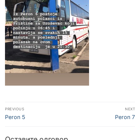
Кретање
PREVIOUS
NEXT
чланка
Previous
Next
Peron 5
Peron 7
post:
post:
Оставите одговор