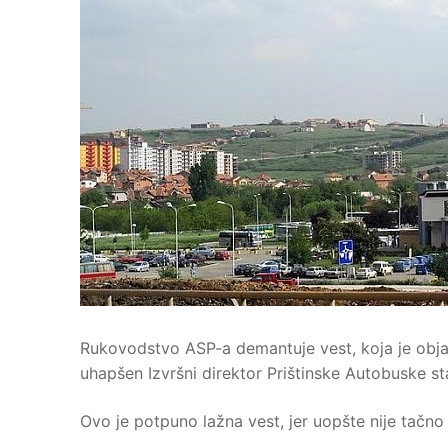
Rukovodstvo ASP-a demantuje vest, koja je objav
uhapšen Izvršni direktor Prištinske Autobuske st
Ovo je potpuno lažna vest, jer uopšte nije tačno