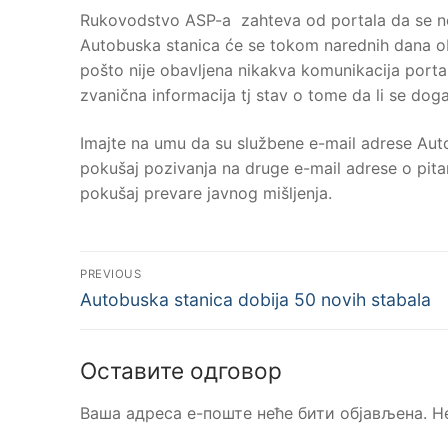
Rukovodstvo ASP-a zahteva od portala da se ne 
Autobuska stanica će se tokom narednih dana obr
pošto nije obavljena nikakva komunikacija porta
zvanična informacija tj stav o tome da li se do
Imajte na umu da su službene e-mail adrese Aut
pokušaj pozivanja na druge e-mail adrese o pit
pokušaj prevare javnog mišljenja.
Кретање
PREVIOUS
Previous
чланка
Autobuska stanica dobija 50 novih stabala
post:
Оставите одговор
Ваша адреса е-поште неће бити објављена.
Н