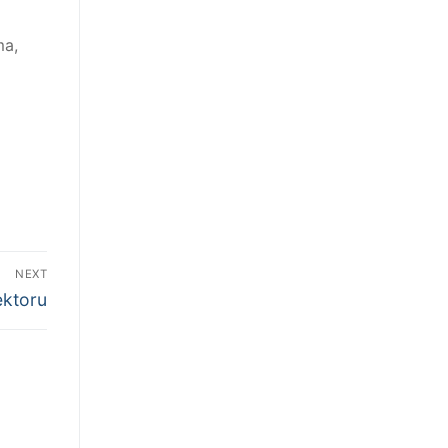
ma,
NEXT
ektoru