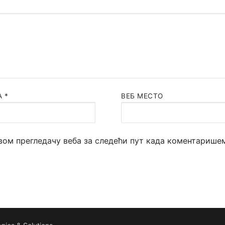
А
*
ВЕБ МЕСТО
овом прегледачу веба за следећи пут када коментарише