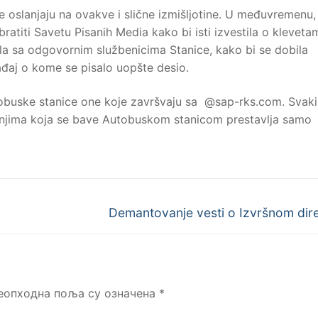
oslanjaju na ovakve i slične izmišljotine. U međuvremenu,
atiti Savetu Pisanih Media kako bi isti izvestila o kleveta
la sa odgovornim službenicima Stanice, kako bi se dobila
gađaj o kome se pisalo uopšte desio.
obuske stanice one koje završvaju sa @sap-rks.com. Svaki
anjima koja se bave Autobuskom stanicom prestavlja samo
Next
Demantovanje vesti o Izvršnom dir
post:
еопходна поља су означена
*