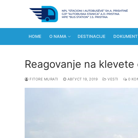
Прескочи
до
садржаја
HOME
O NAMA
DESTINACIJE
DOKUMENT
Reagovanje na klevete 
FITORE MURATI
АВГУСТ 19, 2019
VESTI
0 КО