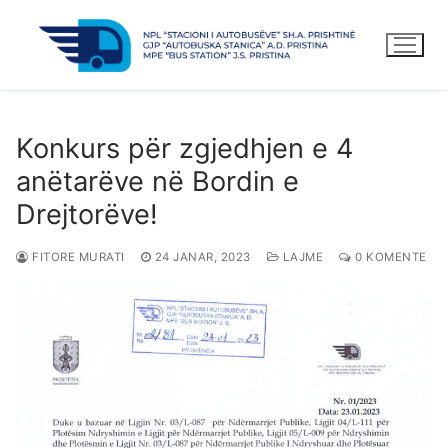
Kalo
te
lënda
Konkurs për zgjedhjen e 4
anëtarëve në Bordin e
Drejtorëve!
FITORE MURATI
24 JANAR, 2023
LAJME
0 KOMENTE