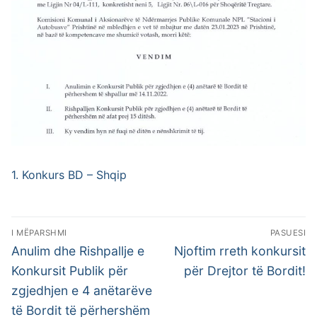
1. Konkurs BD – Shqip
Lëvizje
I MËPARSHMI
PASUESI
te
Postimi
Postimi
Anulim dhe Rishpallje e
Njoftim rreth konkursit
i
pasues:
postimet
Konkursit Publik për
për Drejtor të Bordit!
mëparshëm:
zgjedhjen e 4 anëtarëve
të Bordit të përhershëm