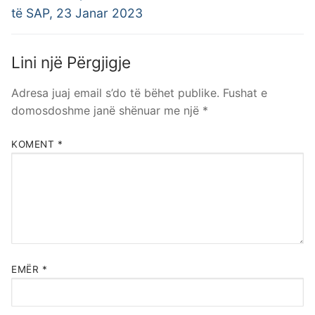
të SAP, 23 Janar 2023
Lini një Përgjigje
Adresa juaj email s’do të bëhet publike.
Fushat e
domosdoshme janë shënuar me një
*
KOMENT
*
EMËR
*