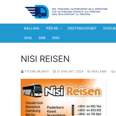
Kalo
te
lënda
BALLINA
PËR NE
DESTINACIONET
DOKUM
SHQ
SRB
ENG
NISI REISEN
FITORE MURATI
12 SHKURT, 2024
REKLAMA