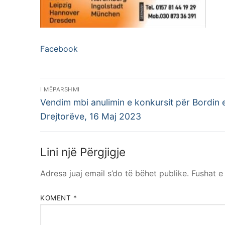
Facebook
Lëvizje
I MËPARSHMI
Postimi
te
Vendim mbi anulimin e konkursit për Bordin 
i
Drejtorëve, 16 Maj 2023
postimet
mëparshëm:
Lini një Përgjigje
Adresa juaj email s’do të bëhet publike.
Fushat 
KOMENT
*