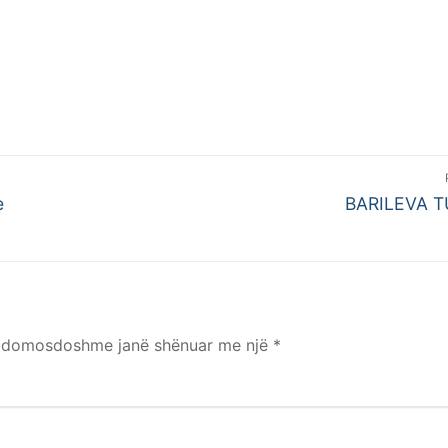
Postimi
e
BARILEVA T
pasues:
e domosdoshme janë shënuar me një
*